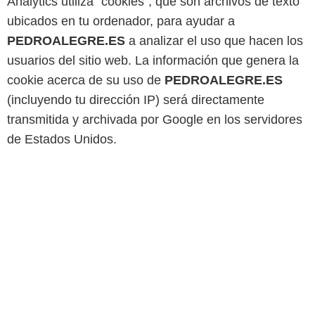
Analytics utiliza “cookies”, que son archivos de texto
ubicados en tu ordenador, para ayudar a
PEDROALEGRE.ES
a analizar el uso que hacen los
usuarios del sitio web. La información que genera la
cookie acerca de su uso de
PEDROALEGRE.ES
(incluyendo tu dirección IP) será directamente
transmitida y archivada por Google en los servidores
de Estados Unidos.
También nos comprometemos que los datos
personales no se cederán a terceras empresas ni
vendidos.
6. Derechos
ALEGRE GESTION PATRIMONIAL SL
informa
de la posibilidad de ejercer los derechos de acceso a